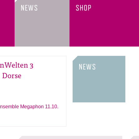
NEWS
SHOP
nWelten 3
NEWS
 Dorse
semble Megaphon 11.10.