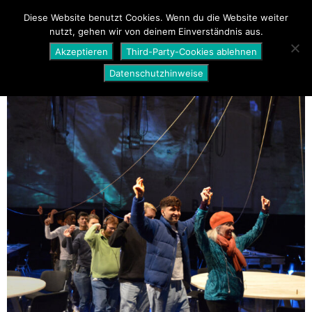
PROGRAMM
ÜBER UNS
NEWS
Diese Website benutzt Cookies. Wenn du die Website weiter
nutzt, gehen wir von deinem Einverständnis aus.
SHOP
Akzeptieren
Third-Party-Cookies ablehnen
Datenschutzhinweise