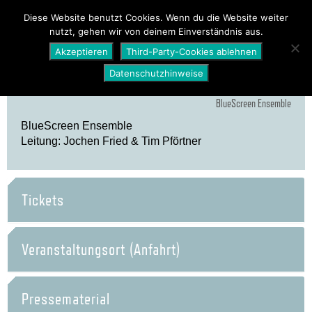
PROGRAMM
ÜBER UNS
NEWS
Diese Website benutzt Cookies. Wenn du die Website weiter
nutzt, gehen wir von deinem Einverständnis aus.
SHOP
Akzeptieren
Third-Party-Cookies ablehnen
Datenschutzhinweise
BlueScreen Ensemble
BlueScreen Ensemble
Leitung: Jochen Fried & Tim Pförtner
Tickets
Veranstaltungsort (Anfahrt)
Pressematerial