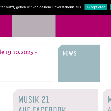
NEWS
SHOP
ter nutzt, gehen wir von deinem Einverständnis aus.
Akzeptieren
e 19.10.2025 –
NEWS
MUSIK 21
AUF FACEBOOK