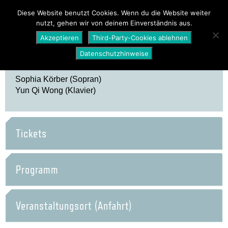
PROGRAMM
ÜBER UNS
NEWS
Diese Website benutzt Cookies. Wenn du die Website weiter
nutzt, gehen wir von deinem Einverständnis aus.
SHOP
Akzeptieren
Third-Party-Cookies ablehnen
Datenschutzhinweise
Sophia Körber (Sopran)
Yun Qi Wong (Klavier)
Tickets
Programm
Veranstaltungsort (Anfahrt)