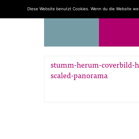
PROGRAMM
ÜBER UNS
Diese Website benutzt Cookies. Wenn du die Website wei
stumm-herum-coverbild-h
scaled-panorama