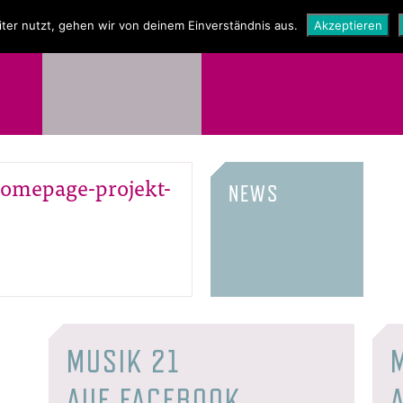
NEWS
SHOP
ter nutzt, gehen wir von deinem Einverständnis aus.
Akzeptieren
omepage-projekt-
NEWS
MUSIK 21
AUF FACEBOOK