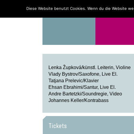
PROGRAMM
ÜBER UNS
Diese Website benutzt Cookies. Wenn du die Website wei
Lenka
Župková/künstl.
Leiterin, Violine
Vlady
Bystrov/Saxofone, Live El.
Tatjana
Prelevic/Klavier
Ehsan Ebrahimi/Santur, Live El.
Andre Bartetzki/Soundregie,
Video
Johannes Keller/Kontrabass
Tickets