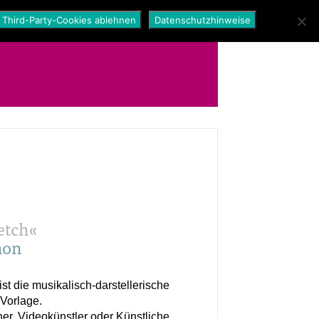
Third-Party-Cookies ablehnen
Datenschutzhinweise
etch«
hon
st die musikalisch-darstellerische
Vorlage.
ner, Videokünstler oder Künstliche