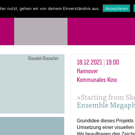
NEWS
SHOP
ter nutzt, gehen wir von deinem Einverständnis aus.
Akzeptieren
Ghazaleh Ghazanfari
18.12.2021 | 19:00
Hannover
Kommunales Kino
»Starting from Sk
Ensemble Megap
Grundidee dieses Projekts i
Umsetzung einer visuellen 
Wir beauftragen drei Zeich