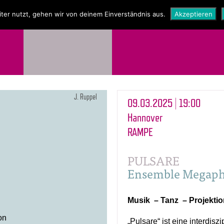
NEWS
SHOP
ter nutzt, gehen wir von deinem Einverständnis aus.
Akzeptieren
J. Ruppel
09.03.2025 | 19:00
Hannover
RAMPE
PULSARE
Ensemble Megap
Musik – Tanz – Projekti
on
„Pulsare“ ist eine interdisz