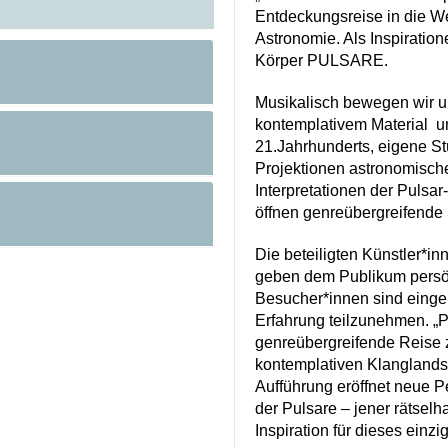
Entdeckungsreise in die We
Astronomie. Als Inspiratio
Körper PULSARE.
Musikalisch bewegen wir u
kontemplativem Material u
21.Jahrhunderts, eigene St
Projektionen astronomisch
Interpretationen der Puls
öffnen genreübergreifende
Die beteiligten Künstler*i
geben dem Publikum persönl
Besucher*innen sind eingel
Erfahrung teilzunehmen. „P
genreübergreifende Reise 
kontemplativen Klanglandsc
Aufführung eröffnet neue P
der Pulsare – jener rätselh
Inspiration für dieses einzi