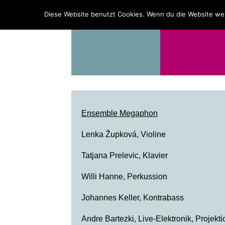
PROGRAMM
ÜBER UNS
Diese Website benutzt Cookies. Wenn du die Website wei
Ensemble Megaphon
Lenka Župková, Violine
Tatjana Prelevic, Klavier
Willi Hanne, Perkussion
Johannes Keller, Kontrabass
Andre Bartezki, Live-Elektronik, Projekti