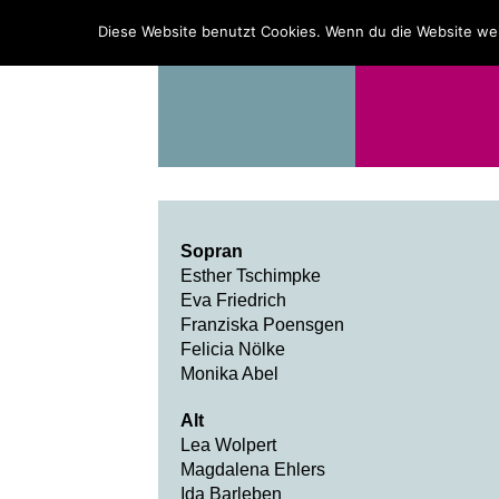
PROGRAMM
ÜBER UNS
Diese Website benutzt Cookies. Wenn du die Website wei
Sopran
Esther Tschimpke
Eva Friedrich
Franziska Poensgen
Felicia Nölke
Monika Abel
Alt
Lea Wolpert
Magdalena Ehlers
Ida Barleben