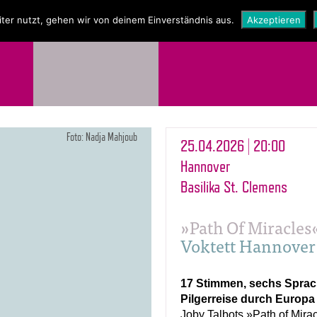
NEWS
SHOP
ter nutzt, gehen wir von deinem Einverständnis aus.
Akzeptieren
Foto: Nadja Mahjoub
25.04.2026 | 20:00
Hannover
Basilika St. Clemens
»Path Of Miracles
Voktett Hannover
17 Stimmen, sechs Sprach
Pilgerreise durch Europa
Joby Talbots »Path of Miracl