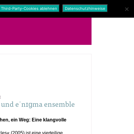
Third-Party-Cookies ablehnen
Datenschutzhinweise
«
 und eˈnɪɡma ensemble
en, ein Weg: Eine klangvolle
es« (2005) ist eine vierteilige