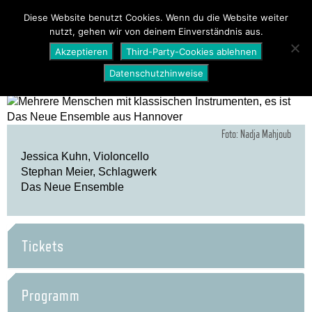
PROGRAMM
ÜBER UNS
NEWS
Diese Website benutzt Cookies. Wenn du die Website weiter
nutzt, gehen wir von deinem Einverständnis aus.
SHOP
Akzeptieren
Third-Party-Cookies ablehnen
Datenschutzhinweise
Foto: Nadja Mahjoub
Jessica Kuhn, Violoncello
Stephan Meier, Schlagwerk
Das Neue Ensemble
Tickets
Programm