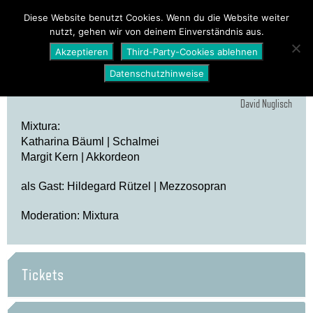
PROGRAMM
ÜBER UNS
NEWS
Diese Website benutzt Cookies. Wenn du die Website weiter
nutzt, gehen wir von deinem Einverständnis aus.
SHOP
Akzeptieren
Third-Party-Cookies ablehnen
Datenschutzhinweise
David Nuglisch
Mixtura:
Katharina Bäuml | Schalmei
Margit Kern | Akkordeon
als Gast: Hildegard Rützel | Mezzosopran
Moderation: Mixtura
Tickets