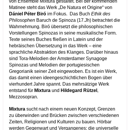
von Ensemble Mixtura gestaltet. Bei der kommenden
Matinee steht das Werk „De Natura et Origine“ von
Dániel Péter Biró
im Fokus. Das Buch
Ethik des
Philosophen
Baruch de Spinoza (17.Jh) betrachtet die
Wahrnehmung. Biró übersetzt die philosophischen
Vorstellungen Spinozas in seine musikalische Form.
Texte seines Buches fließen in Latein und der
hebräischen Übersetzung in das Werk – eine
sprachliche Abstraktion des Klanges. Darüber hinaus
sind Tora-Melodien der Amsterdamer Synagoge
Spinozas und Melodien der portugiesischen
Gregorianik seiner Zeit eingewoben. Es ist ein Werk,
das damit einen ideengeschichtlichen Bogen über
vierhundert Jahre spannt. Das mehrsätzige Werk
entstand für
Mixtura
und
Hildegard Rützel
,
Mezzosopran.
Mixtura
sucht nach einem neuen Konzept, Grenzen
zu überwinden und Brücken zwischen verschiedenen
Zeiten, Religionen und Kulturen zu bauen. Hörbar
werden Gegenwart und Vergangenes: die universelle