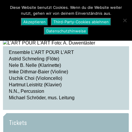
PROGRAMM
ÜBER UNS
NEWS
Diese Website benutzt Cookies. Wenn du die Website weiter
nutzt, gehen wir von deinem Einverständnis aus.
SHOP
Akzeptieren
Third-Party-Cookies ablehnen
Datenschutzhinweise
Ensemble L’ART POUR L’ART
Astrid Schmeling (Flöte)
Nele B. Nelle (Klarinette)
Imke Dithmar-Baier (Violine)
Uschik Choi (Violoncello)
Hartmut Leistritz (Klavier)
N.N., Percussion
Michael Schröder, mus. Leitung
Tickets