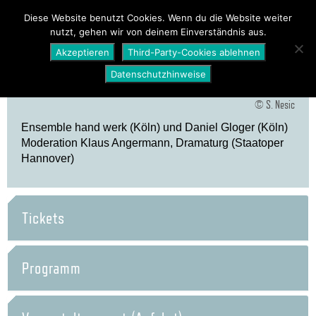
PROGRAMM
ÜBER UNS
NEWS
Diese Website benutzt Cookies. Wenn du die Website weiter
nutzt, gehen wir von deinem Einverständnis aus.
SHOP
Akzeptieren
Third-Party-Cookies ablehnen
Datenschutzhinweise
© S. Nesic
Ensemble hand werk (Köln) und Daniel Gloger (Köln)
Moderation Klaus Angermann, Dramaturg (Staatoper
Hannover)
Tickets
Programm