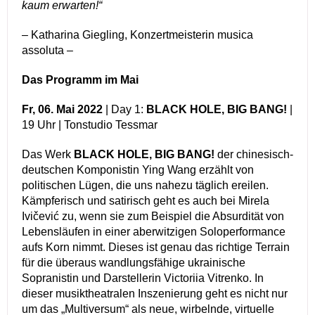
kaum erwarten!“
– Katharina Giegling, Konzertmeisterin musica
assoluta –
Das Programm im Mai
Fr, 06.
Mai 2022
| Day 1:
BLACK HOLE, BIG BANG!
|
19 Uhr | Tonstudio Tessmar
Das Werk
BLACK HOLE, BIG BANG!
der chinesisch-
deutschen Komponistin Ying Wang erzählt von
politischen Lügen, die uns nahezu täglich ereilen.
Kämpferisch und satirisch geht es auch bei Mirela
Ivičević zu, wenn sie zum Beispiel die Absurdität von
Lebensläufen in einer aberwitzigen Soloperformance
aufs Korn nimmt. Dieses ist genau das richtige Terrain
für die überaus wandlungsfähige ukrainische
Sopranistin und Darstellerin Victoriia Vitrenko. In
dieser musiktheatralen Inszenierung geht es nicht nur
um das „Multiversum“ als neue, wirbelnde, virtuelle