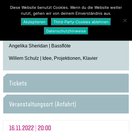
PROGRAMM
ÜBER UNS
NEWS
Diese Website benutzt Cookies. Wenn du die Website weiter
nutzt, gehen wir von deinem Einverständnis aus.
SHOP
Akzeptieren
Third-Party-Cookies ablehnen
Datenschutzhinweise
Angelika Sheridan | Bassflöte
Willem Schulz | Idee, Projektionen, Klavier
Tickets
Veranstaltungsort (Anfahrt)
16.11.2022 | 20:00