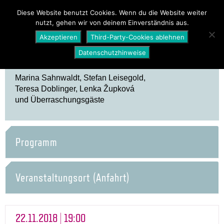
PROGRAMM
ÜBER UNS
NEWS
Diese Website benutzt Cookies. Wenn du die Website weiter
nutzt, gehen wir von deinem Einverständnis aus.
SHOP
Akzeptieren
Third-Party-Cookies ablehnen
Datenschutzhinweise
Marina Sahnwaldt, Stefan Leisegold,
Teresa Doblinger, Lenka Župková
und Überraschungsgäste
Programm
Veranstaltungsort (Anfahrt)
22.11.2018 | 19:00