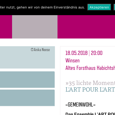
NEWS
SHOP
ter nutzt, gehen wir von deinem Einverständnis aus.
Akzeptieren
©Anika Neese
18.05.2018 | 20:00
Winsen
Altes Forsthaus Habichts
»35 lichte Momen
L'ART POUR L'ART
»GEMEINWOHL«
Das Ensemble L’ART POUR