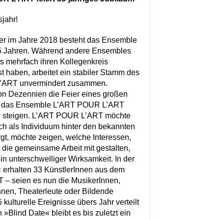
jahr!
ber im Jahre 2018 besteht das Ensemble
5 Jahren. Während andere Ensembles
ts mehrfach ihren Kollegenkreis
t haben, arbeitet ein stabiler Stamm des
’ART unvermindert zusammen.
n Dezennien die Feier eines großen
sst das Ensemble L’ART POUR L’ART
n steigen. L’ART POUR L’ART möchte
ch als Individuum hinter den bekannten
rgt, möchte zeigen, welche Interessen,
ie gemeinsame Arbeit mit gestalten,
 in unterschwelliger Wirksamkeit. In der
 erhalten 33 KünstlerInnen aus dem
– seien es nun die MusikerInnen,
en, Theaterleute oder Bildende
 kulturelle Ereignisse übers Jahr verteilt
 »Blind Date« bleibt es bis zuletzt ein