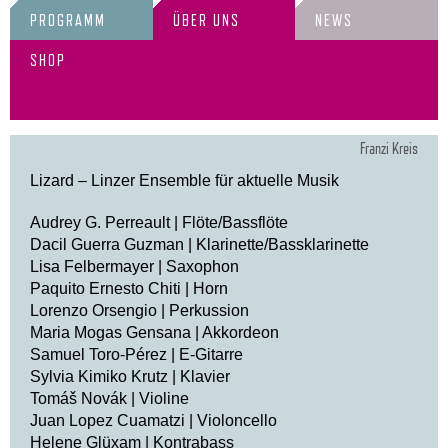
PROGRAMM
ÜBER UNS
NEWS
SHOP
Franzi Kreis
Lizard – Linzer Ensemble für aktuelle Musik
Audrey G. Perreault | Flöte/Bassflöte
Dacil Guerra Guzman | Klarinette/Bassklarinette
Lisa Felbermayer | Saxophon
Paquito Ernesto Chiti | Horn
Lorenzo Orsengio | Perkussion
Maria Mogas Gensana | Akkordeon
Samuel Toro-Pérez | E-Gitarre
Sylvia Kimiko Krutz | Klavier
Tomáš Novák | Violine
Juan Lopez Cuamatzi | Violoncello
Helene Glüxam | Kontrabass