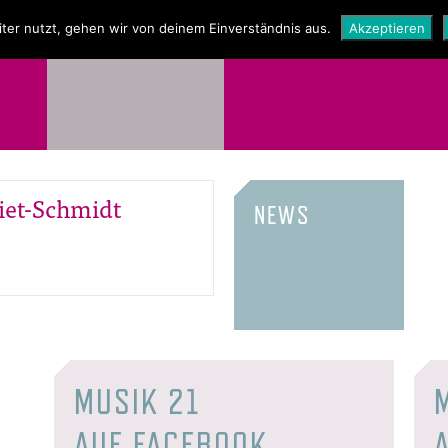
NEWS
SHOP
ter nutzt, gehen wir von deinem Einverständnis aus.
Akzeptieren
iet-Schmidt
NEWS
MUSIK 21
AUF FACEBOOK