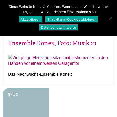
PROGRAMM
ÜBER UNS
NEWS
Diese Website benutzt Cookies. Wenn du die Website weiter
nutzt, gehen wir von deinem Einverständnis aus.
SHOP
Akzeptieren
Third-Party-Cookies ablehnen
Datenschutzhinweise
Ensemble Konex, Foto: Musik 21
Das Nachwuchs-Ensemble Konex
NEWS