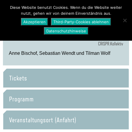
PROGRAMM
ÜBER UNS
NEWS
Diese Website benutzt Cookies. Wenn du die Website weiter
nutzt, gehen wir von deinem Einverständnis aus.
SHOP
Akzeptieren
Third-Party-Cookies ablehnen
Datenschutzhinweise
CRISPR.Kollektiv
Anne Bischof, Sebastian Wendt und Tilman Wolf
Tickets
Programm
Veranstaltungsort (Anfahrt)