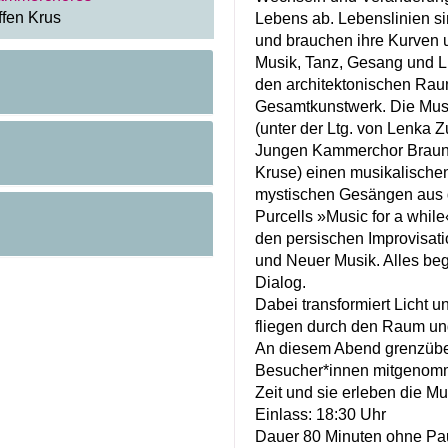
ffen Krus
Lebens ab. Lebenslinien s
und brauchen ihre Kurven
Musik, Tanz, Gesang und L
den architektonischen Rau
Gesamtkunstwerk. Die Mu
(unter der Ltg. von Lenka
Jungen Kammerchor Braunsc
Kruse) einen musikalische
mystischen Gesängen aus 
Purcells »Music for a whil
den persischen Improvisat
und Neuer Musik. Alles be
Dialog.
Dabei transformiert Licht un
fliegen durch den Raum un
An diesem Abend grenzübe
Besucher*innen mitgenomm
Zeit und sie erleben die M
Einlass: 18:30 Uhr
Dauer 80 Minuten ohne Pa