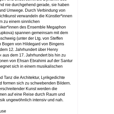
ind nie durchgehend gerade, sie haben
 und Umwege. Durch Verbindung von
ichtkunst verwandeln die Künstler*innen
m zu einem sinnlichen
siker*innen des Ensemble Megaphon
 Zupkova) spannen gemeinsam mit dem
hweig (unter der Ltg. von Steffen
n Bogen von Hildegard von Bingens
dem 12. Jahrhundert über Henry
e« aus dem 17. Jahrhundert bis hin zu
ionen von Ehsan Ebrahimi auf der Santur
gegnet sich in einem musikalischen
d Tanz die Architektur, Lyrikgedichte
d formen sich zu schwebenden Bildern.
rschreitender Kunst werden die
en auf eine Reise durch Raum und
usik ungewöhnlich intensiv und nah.
use