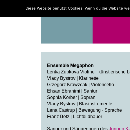
PROGRAMM
ÜBER UNS
Diese Website benutzt Cookies. Wenn du die Website wei
Ensemble Megaphon
Lenka Zupkova Violine · künstlerische L
Vlady Bystrov | Klarinette
Grzegorz Krawzcak | Violoncello
Ehsan Ebrahimi | Santur
Sophia Körber | Sopran
Vlady Bystrov | Blasinstrumente
Lena Castrup | Bewegung · Sprache
Franz Betz | Lichtbildhauer
Sänger und Sängerinnen des
Jungen K