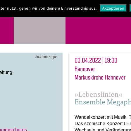
NEWS
SHOP
ter nutzt, gehen wir von deinem Einverständnis aus.
Akzeptieren
Joachim Pippe
03.04.2022 | 19:30
Hannover
eitung
Markuskirche Hannover
»Lebenslinien«
Ensemble Megap
Wandelkonzert mit Musik, T
Das szenische Konzert L
ammerchores
Wechseln und Veränderunge