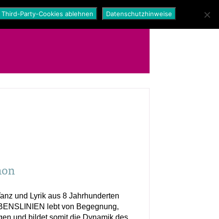
Third-Party-Cookies ablehnen
Datenschutzhinweise
hon
anz und Lyrik aus 8 Jahrhunderten
EBENSLINIEN lebt von Begegnung,
n und bildet somit die Dynamik des