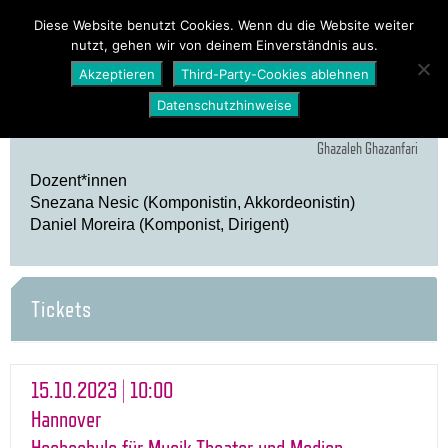
PROGRAMM
ÜBER UNS
NEWS
Diese Website benutzt Cookies. Wenn du die Website weiter
nutzt, gehen wir von deinem Einverständnis aus.
SHOP
Akzeptieren
Third-Party-Cookies ablehnen
Datenschutzhinweise
Ghazaleh Ghazanfari
Dozent*innen
Snezana Nesic (Komponistin, Akkordeonistin)
Daniel Moreira (Komponist, Dirigent)
Tickets
15.10.2023 | 10:00
Hannover
Hochschule für Musik Theater und Medien