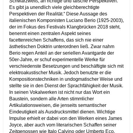
Schwarzweiß, an richtige und falsche Perspektiven.
Es gibt ja unendlich viele gleichberechtigte
Perspektiven der Realität.“ Diese Aussage des
italienischen Komponisten Luciano Berio (1925-2003),
der im Fokus des Festivals Klangbrücken 2018 steht,
benennt einen zentralen Aspekt seines
facettenreichen Schaffens, das sich nie einer
ästhetischen Doktrin unterordnen ließ. Zwar nahm
Berio regen Anteil an der seriellen Avantgarde der
50er-Jahre, er schuf experimentelle Werke für
verschiedenste Besetzungen und beschäftigte sich mit
elektroakustischer Musik. Jedoch benutzte er die
Kompositionstechniken in undogmatischer Weise und
stellte sie in den Dienst der Sprachfähigkeit der Musik.
In seinen Vokalwerken ist nicht nur das Wort ein
Baustein, sondern alle Arten stimmlicher
Artikulationsweisen, die jenseits semantischer
Eindeutigkeit als Ausdrucksmittel dienen. Wichtige
Impulse erhielt er dabei von den Werken eines James
Joyce, aber auch vom literarischen Schaffen seiner
Zeitgenossen wie Italo Calvino oder Umberto Eco,