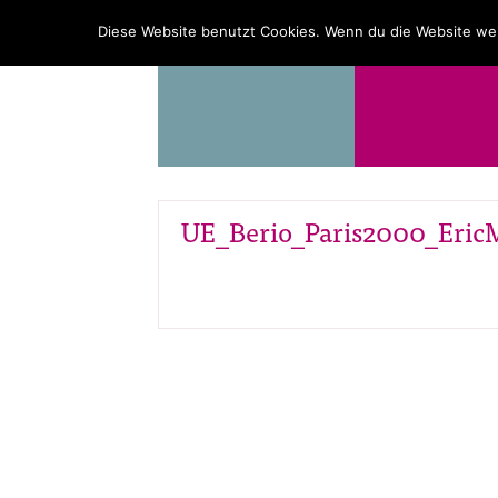
PROGRAMM
ÜBER UNS
Diese Website benutzt Cookies. Wenn du die Website wei
UE_Berio_Paris2000_EricM