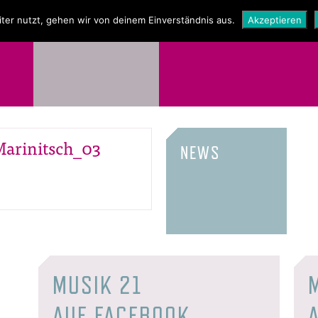
NEWS
SHOP
ter nutzt, gehen wir von deinem Einverständnis aus.
Akzeptieren
arinitsch_03
NEWS
MUSIK 21
AUF FACEBOOK