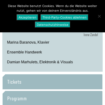
PROGRAMM
ÜBER UNS
NEWS
Diese Website benutzt Cookies. Wenn du die Website weiter
nutzt, gehen wir von deinem Einverständnis aus.
SHOP
Akzeptieren
Third-Party-Cookies ablehnen
Datenschutzhinweise
Irene Zandel
Marina Baranova, Klavier
Ensemble Handwerk
Damian Marhulets, Elektronik & Visuals
Tickets
Programm