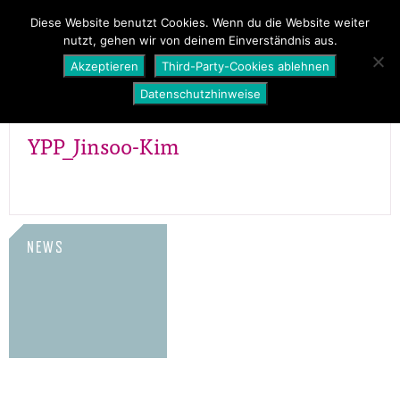
PROGRAMM
ÜBER UNS
NEWS
Diese Website benutzt Cookies. Wenn du die Website weiter
nutzt, gehen wir von deinem Einverständnis aus.
SHOP
Akzeptieren
Third-Party-Cookies ablehnen
Datenschutzhinweise
YPP_Jinsoo-Kim
NEWS