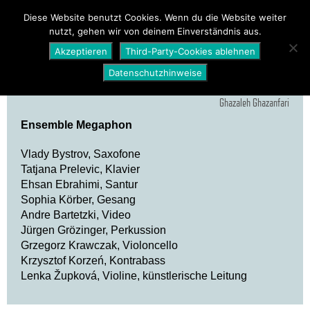
PROGRAMM
ÜBER UNS
NEWS
Diese Website benutzt Cookies. Wenn du die Website weiter
nutzt, gehen wir von deinem Einverständnis aus.
SHOP
Akzeptieren
Third-Party-Cookies ablehnen
Datenschutzhinweise
Ghazaleh Ghazanfari
Ensemble Megaphon
Vlady Bystrov, Saxofone
Tatjana Prelevic, Klavier
Ehsan Ebrahimi, Santur
Sophia Körber, Gesang
Andre Bartetzki, Video
Jürgen Grözinger, Perkussion
Grzegorz Krawczak, Violoncello
Krzysztof Korzeń, Kontrabass
Lenka Župková, Violine, künstlerische Leitung