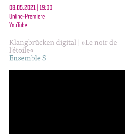
08.05.2021 | 19:00
Online-Premiere
YouTube
Klangbrücken digital | »Le noir de
l‘étoile«
Ensemble S