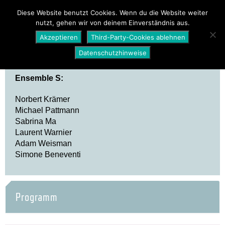
PROGRAMM
ÜBER UNS
NEWS
Diese Website benutzt Cookies. Wenn du die Website weiter
nutzt, gehen wir von deinem Einverständnis aus.
SHOP
Akzeptieren
Third-Party-Cookies ablehnen
Datenschutzhinweise
Ensemble S:
Norbert Krämer
Michael Pattmann
Sabrina Ma
Laurent Warnier
Adam Weisman
Simone Beneventi
Programm