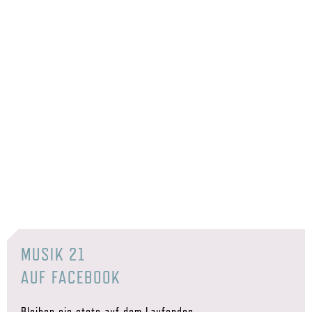
MUSIK 21
AUF FACEBOOK
Bleiben sie stets auf dem Laufenden.