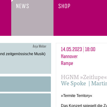
NEWS
SHOP
Anja Weber
14.05.2023 | 18:00
und zeitgenössische Musik)
Hannover
Rampe
HGNM »Zeitlupe
We Spoke | Marti
»Termite Territory«
Das Konzert spiegelt die 