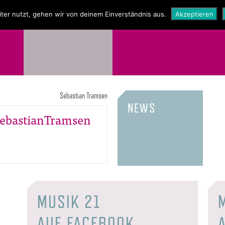
NEWS
SHOP
ter nutzt, gehen wir von deinem Einverständnis aus.
Akzeptieren
Sebastian Tramsen
NEWS
SebastianTramsen
MUSIK 21
AUF FACEBOOK