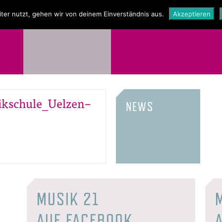
NEWS
SHOP
ter nutzt, gehen wir von deinem Einverständnis aus.
Akzeptieren
kschule_Uelzen–
NEWS
MUSIK 21
AUF FACEBOOK