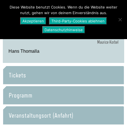
PROGRAMM
ÜBER UNS
NEWS
Diese Website benutzt Cookies. Wenn du die Website weiter
nutzt, gehen wir von deinem Einverständnis aus.
SHOP
Akzeptieren
Third-Party-Cookies ablehnen
Datenschutzhinweise
Maurice Korbel
Hans Thomalla
Tickets
Programm
Veranstaltungsort (Anfahrt)