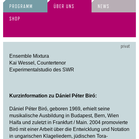
PROGRAMM
ÜBER UNS
NEWS
SHOP
privat
Ensemble Mixtura
Kai Wessel, Countertenor
Experimentalstudio des SWR
Kurzinformation zu Dá
niel P
é
ter Bir
ó
:
Dániel Péter Biró, geboren 1969, erhielt seine
musikalische Ausbildung in Budapest, Bern, Wien
Haifa und zuletzt in Frankfurt / Main. 2004 promovierte
Biró mit einer Arbeit über die Entwicklung und Notation
in ungarischen Klageliedern, jüdischen Tora-