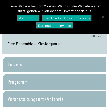
PROGRAMM
ÜBER UNS
NEWS
Diese Website benutzt Cookies. Wenn du die Website weiter
nutzt, gehen wir von deinem Einverständnis aus.
SHOP
Akzeptieren
Third-Party-Cookies ablehnen
Datenschutzhinweise
Tim Klöcker
Flex Ensemble – Klavierquartett
Tickets
Programm
Veranstaltungsort (Anfahrt)