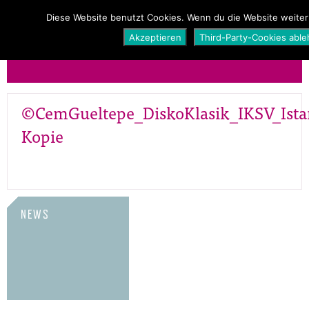
PROGRAMM
ÜBER UNS
NEWS
Diese Website benutzt Cookies. Wenn du die Website weiter
Akzeptieren
Third-Party-Cookies abl
SHOP
©CemGueltepe_DiskoKlasik_IKSV_Ista
Kopie
NEWS