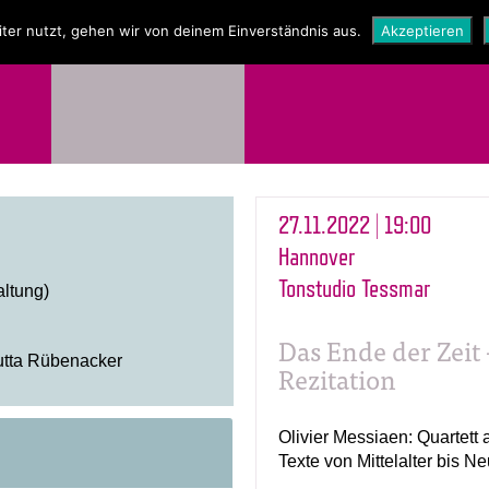
NEWS
SHOP
ter nutzt, gehen wir von deinem Einverständnis aus.
Akzeptieren
27.11.2022 | 19:00
Hannover
Tonstudio Tessmar
ltung)
Das Ende der Zeit
tta Rübenacker
Rezitation
Olivier
Messiaen
: Quartett
Texte von Mittelalter bis Ne