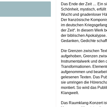
Das Ende der Zeit … Ein s
Schönheit, mystisch, erfüll
Wucht und gnadenloser Här
Der französische Komponis
im deutschen Kriegsgefang
der Zeit“. In diesem Werk 
der biblischen Apokalypse.
Gedanken, Gedichte schaff
Die Grenzen zwischen Text
aufgehoben, Grenzen zwisc
Instrumentalwerk und den d
Transformationen. Element
aufgenommen und bearbeit
gelesenen Texten. Das Publ
sie umringen die Hörerscha
montiert. So wird das Pub
Klangwelt.
Das Raumklang-Konzert ist