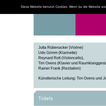
PROGRAMM
ÜBER UNS
Diese Website benutzt Cookies. Wenn du die Website wei
Jutta Rübenacker (Violine)
Udo Grimm (Klarinette)
Reynard
Rott (Violoncello),
Tim
Ovens
(Klavier und Raumklanggesta
Rainer Frank (Rezitation)
Künstlerische Leitung: Tim
Ovens
und Ju
Tickets