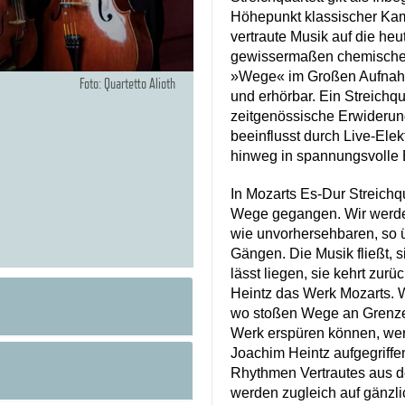
Höhepunkt klassischer Kam
vertraute Musik auf die heu
gewissermaßen chemische R
»Wege« im Großen Aufnahm
Foto: Quartetto Alioth
und erhörbar. Ein Streichqu
zeitgenössische Erwiderun
beeinflusst durch Live-Elekt
hinweg in spannungsvolle
In Mozarts Es-Dur Streich
Wege gegangen. Wir werde
wie unvorhersehbaren, so u
Gängen. Die Musik fließt, sie
lässt liegen, sie kehrt zur
Heintz das Werk Mozarts. W
wo stoßen Wege an Grenzen
Werk erspüren können, we
Joachim Heintz aufgegriffe
Rhythmen Vertrautes aus 
werden zugleich auf gänzli