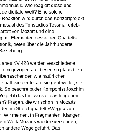
mermusik. Wie reagiert diese uns
tige digitale Welt? Eine solche
eaktion wird durch das Konzertprojekt
esaal des Tonstudios Tessmar erleb-
artett von Mozart und eine
g mit Elementen desselben Quartetts,
ronik, treten über die Jahrhunderte
 Beziehung.
quartett KV 428 werden verschiedene
n mitgezogen auf diesen so plausiblen
̈berraschenden wie natürlichen
 hält, sie deutet an, sie geht weiter, sie
ück. So beschreibt der Komponist Joachim
o geht das hin, wo soll das hingehen,
? Fragen, die wir schon in Mozarts
rden im Streichquartett »Wege« von
n. Wir meinen, in Fragmenten, Klängen,
dem Werk Mozarts wiederzuerkennen,
ch andere Wege geführt. Das