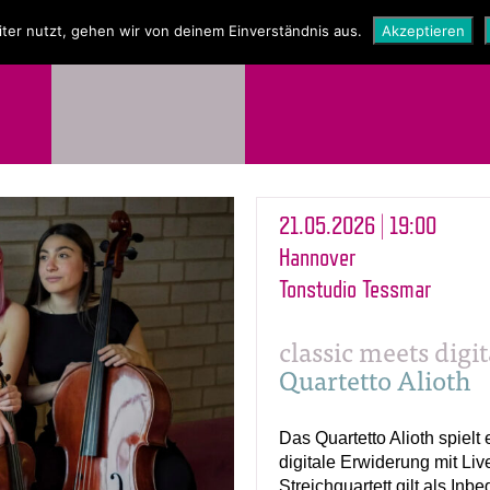
NEWS
SHOP
ter nutzt, gehen wir von deinem Einverständnis aus.
Akzeptieren
21.05.2026 | 19:00
Hannover
Tonstudio Tessmar
classic meets digi
Quartetto Alioth
Das Quartetto Alioth spielt
digitale Erwiderung mit Li
Streichquartett gilt als Inbe