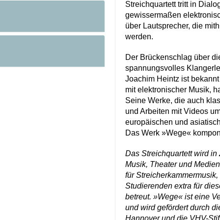
Streichquartett tritt in Dialo
gewissermaßen elektronisc
über Lautsprecher, die mith
werden.
Der Brückenschlag über di
spannungsvolles Klangerle
Joachim Heintz ist bekannt
mit elektronischer Musik, h
Seine Werke, die auch klas
und Arbeiten mit Videos u
europäischen und asiatisc
Das Werk »Wege« komponie
Das Streichquartett wird i
Musik, Theater und Medien 
für Streicherkammermusik
Studierenden extra für di
betreut. »Wege« ist eine V
und wird gefördert durch di
Hannover und die VHV-Stif