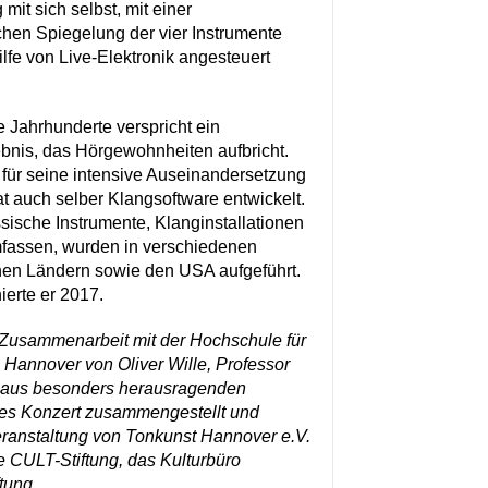
g mit sich selbst, mit einer
hen Spiegelung der vier Instrumente
ilfe von Live-Elektronik angesteuert
e Jahrhunderte verspricht ein
bnis, das Hörgewohnheiten aufbricht.
 für seine intensive Auseinandersetzung
at auch selber Klangsoftware entwickelt.
sische Instrumente, Klanginstallationen
mfassen, wurden in verschiedenen
hen Ländern sowie den USA aufgeführt.
rte er 2017.
n Zusammenarbeit mit der Hochschule für
Hannover von Oliver Wille, Professor
, aus besonders herausragenden
eses Konzert zusammengestellt und
eranstaltung von Tonkunst Hannover e.V.
e CULT-Stiftung, das Kulturbüro
tung.