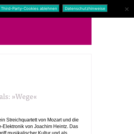
Third-Party-Cookies ablehnen
Datenschutzhinweise
tals: »Wege«
 ein Streichquartett von Mozart und die
ve-Elektronik von Joachim Heintz. Das
griff musikalischer Kultur und als