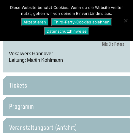
PROGRAMM
ÜBER UNS
NEWS
Diese Website benutzt Cookies. Wenn du die Website weiter
nutzt, gehen wir von deinem Einverständnis aus.
SHOP
Akzeptieren
Third-Party-Cookies ablehnen
Datenschutzhinweise
Nils Ole Peters
Vokalwerk Hannover
Leitung: Martin Kohlmann
Tickets
Programm
Veranstaltungsort (Anfahrt)