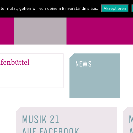
NEWS
SHOP
ter nutzt, gehen wir von deinem Einverständnis aus.
Akzeptieren
fenbüttel
NEWS
MUSIK 21
AUF FACEBOOK