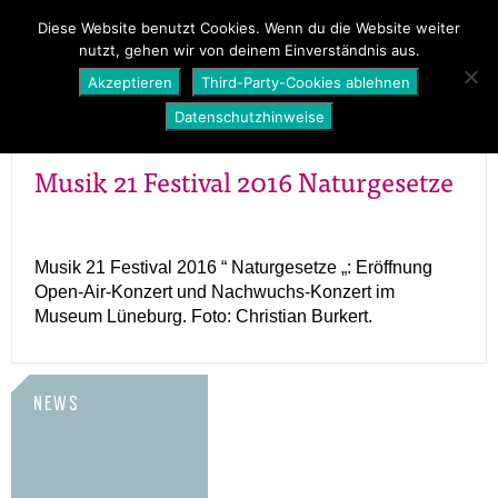
PROGRAMM
ÜBER UNS
NEWS
Diese Website benutzt Cookies. Wenn du die Website weiter
nutzt, gehen wir von deinem Einverständnis aus.
SHOP
Akzeptieren
Third-Party-Cookies ablehnen
Datenschutzhinweise
Musik 21 Festival 2016 Naturgesetze
Musik 21 Festival 2016 “ Naturgesetze „: Eröffnung
Open-Air-Konzert und Nachwuchs-Konzert im
Museum Lüneburg. Foto: Christian Burkert.
NEWS