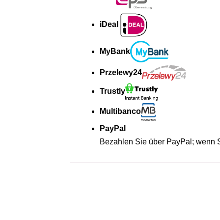
iDeal
MyBank
Przelewy24
Trustly
Multibanco
PayPal
Bezahlen Sie über PayPal; wenn Si