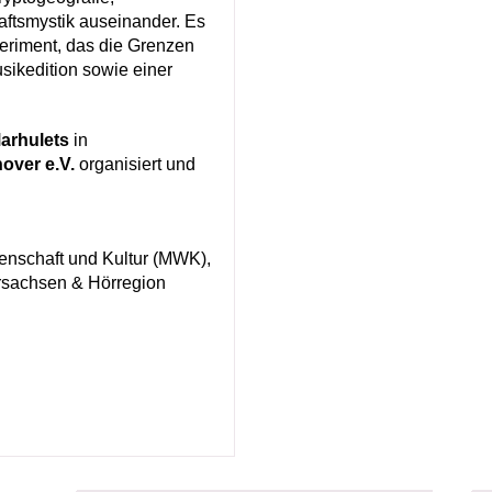
aftsmystik auseinander. Es
periment, das die Grenzen
usikedition sowie einer
arhulets
in
over e.V.
organisiert und
enschaft und Kultur (MWK),
rsachsen & Hörregion