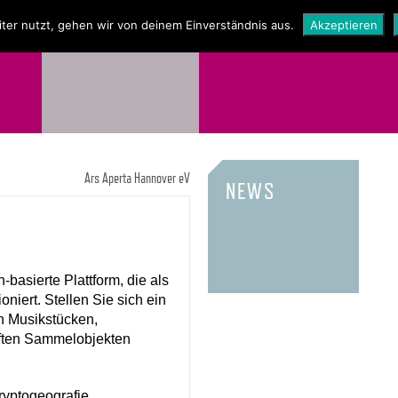
NEWS
SHOP
ter nutzt, gehen wir von deinem Einverständnis aus.
Akzeptieren
Ars Aperta Hannover eV
NEWS
-basierte Plattform, die als
ioniert. Stellen Sie sich ein
on Musikstücken,
haften Sammelobjekten
ryptogeografie,