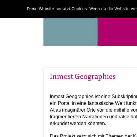
PROGRAMM
ÜBER UNS
Diese Website benutzt Cookies. Wenn du die Website wei
Inmost Geographies
Inmost Geographies ist eine Subskription
ein Portal in eine fantastische Welt funkt
Atlas imaginärer Orte vor, die mithilfe v
fragmentierten Narrationen und rätsel
erkundet werden könnten.
Das Projekt setzt sich mit Themen der K